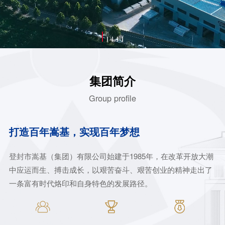
集团简介
Group profile
打造百年嵩基，实现百年梦想
登封市嵩基（集团）有限公司始建于1985年，在改革开放大潮
中应运而生、搏击成长，以艰苦奋斗、艰苦创业的精神走出了
一条富有时代烙印和自身特色的发展路径。