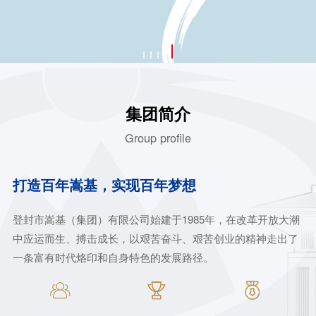
集团简介
Group profile
打造百年嵩基，实现百年梦想
登封市嵩基（集团）有限公司始建于1985年，在改革开放大潮
中应运而生、搏击成长，以艰苦奋斗、艰苦创业的精神走出了
一条富有时代烙印和自身特色的发展路径。