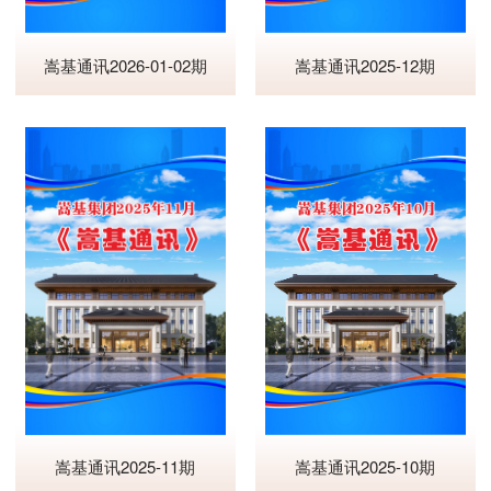
嵩基通讯2026-01-02期
嵩基通讯2025-12期
嵩基通讯2025-11期
嵩基通讯2025-10期