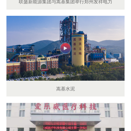
联盛新能源集团与嵩基集团举行郑州发祥电力
44MW/132MWH储能项目签约仪式
嵩基水泥