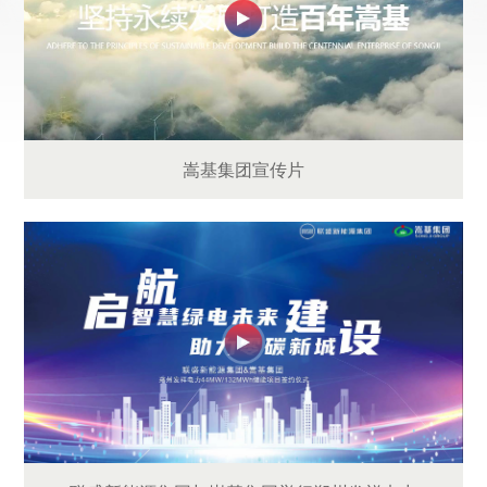
嵩基集团宣传片