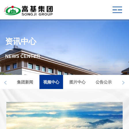
资讯中心
NEWS CENTER
<
>
集团新闻
视频中心
图片中心
公告公示