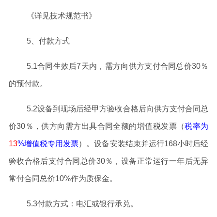
《详见技术规范书》
5
、
付款方式
5
.1合同生效后
7
天内，
需
方向
供
方支付合同总价
30％
的预付款。
5
.2
设备到现场后经甲方验收合格后
向
供
方支付合同总
价
30
％
，
供方向需方出具合同全额的增值税发票（
税率为
13
%增值税专用发票
）
。
设备安装结束并运行
168小时后经
验收合格后
支付
合同总价
30
％
，
设备正常运行一年后无异
常
付
合同总价
10%
作为质保金
。
5.3
付款方式：电汇或银行承兑
。