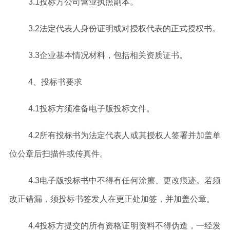
3
.1
投标方公司营业执照副本。
3
.2
法定代表人身份证明或对授权代表的正式授权书。
3
.3
企业基本情况材料，包括相关资质证书。
4
、
投标书要求
4
.1
投标方须准备
电子版
投标文件。
4
.2
所有投标书
为
法定代表人或其授权人签署并加盖单
位公章
后扫描件或传真件
。
4
.3
电子版
投标书中不得有任何涂擦、更改痕迹。若须
改正错漏，须投标书签发人在更正处加签，并加盖公章。
4
.4
投标方提交的所有资格证明资料不得伪造，一经发