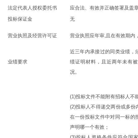
法定代表人授权委托书
应
合法、有效
并正确签署及盖
投标保证金
无
营业执照及经营许可证
营业执照应年审
,且在有效期内
近三年内承接过的同类业绩，
业绩要求
绩证明材料
，且近两年未有被
况
。
(1)投标文件不能附有招标人不
(2)
投标人
不得
递交两份或多份
在一份投标文件中对同
一标的
声明哪一个有效
；
(3)
投标人资格条件
应
符合国