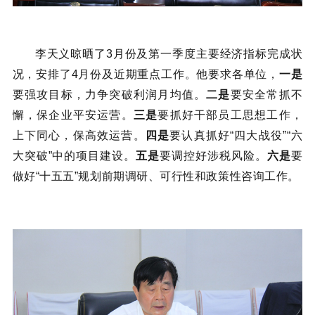
李天义晾晒了3月份及第一季度主要经济指标完成状
一是
况，安排了4月份及近期重点工作。他要求各单位，
二是
要强攻目标，力争突破利润月均值。
要安全常抓不
三是
懈，保企业平安运营。
要抓好干部员工思想工作，
四是
上下同心，保高效运营。
要认真抓好“四大战役”“六
五是
六是
大突破”中的项目建设。
要调控好涉税风险。
要
做好“十五五”规划前期调研、可行性和政策性咨询工作。